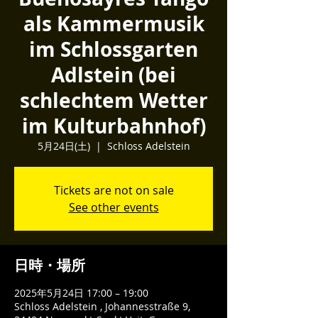
als Kammermusik
im Schlossgarten
Adlstein (bei
schlechtem Wetter
im Kulturbahnhof)
5月24日(土)
  |  
Schloss Adelstein
Tickets are not on sale
See other events
日時・場所
2025年5月24日 17:00 – 19:00
Schloss Adelstein , Johannesstraße 9,