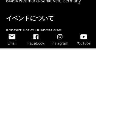
84494 Neumarkt-Sankt Veit, Germany
イベントについて
Konzert Bravo Buenosayres
Tango als Kammermusik
Email
Facebook
Instagram
YouTube
Samstag, 24.05.25 um 17:00 Uhr
im Schlossgarten Adlstein
Johannesstraße 9, 84494 Neumarkt-
Sankt Veit, Germany
(bei schlechtem Wetter im 
Kulturbahnhof)
さらに表示