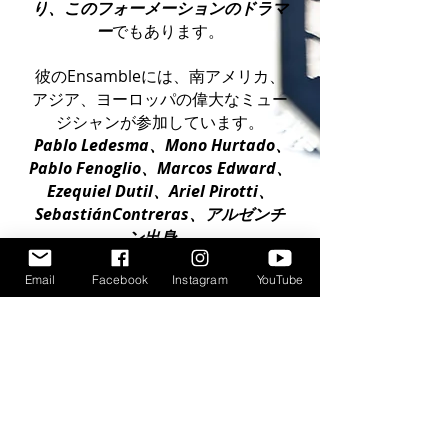
り、このフォーメーションのドラマ
ー
でもあります。
彼のEnsambleには、南アメリカ、
アジア、ヨーロッパの偉大なミュー
ジシャンが参加しています。
​
Pablo Ledesma、Mono Hurtado、
Pablo Fenoglio、Marcos Edward、
Ezequiel Dutil、Ariel Pirotti、
SebastiánContreras、
アルゼンチ
ン出身
。
ブラジル
の
ホセ・カルロス・デ・ア
Email
Facebook
Instagram
YouTube
ルメイダ
。
日本
の
大長志野
。
ドイツ
の
JürgenSchwenkgleks
。