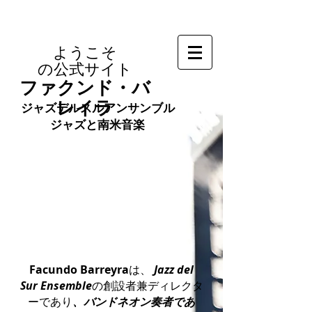
ようこそ
の公式サイト
ファクンド・バ
レイラ
ジャズデルスルアンサンブル
ジャズと南米音楽
Facundo Barreyra
は、
Jazz del
Sur Ensemble
の創設者兼ディレクタ
ーであり
、バンドネオン奏者であ