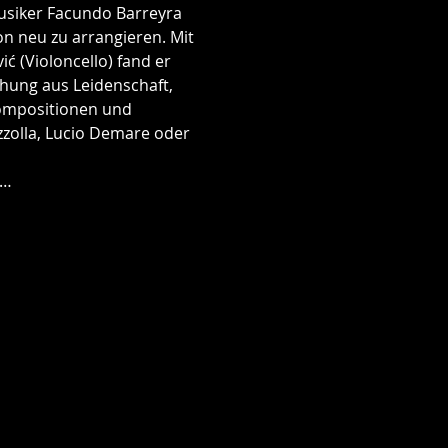
usiker Facundo Barreyra 
n neu zu arrangieren. Mit 
ć (Violoncello) fand er 
hung aus Leidenschaft, 
ompositionen und 
zolla, Lucio Demare oder 
h…