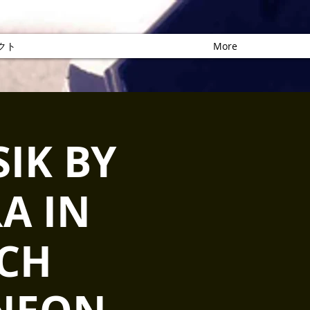
クト
More
IK BY
A IN
CH