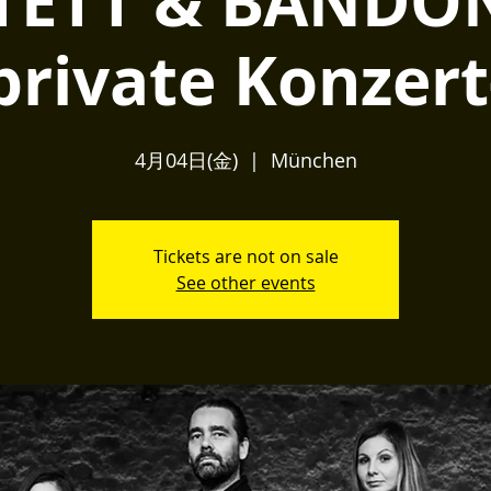
ETT & BANDO
private Konzert
4月04日(金)
  |  
München
Tickets are not on sale
See other events