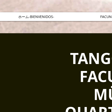
ホーム-BIENVENIDOS-
FACU
TANG
FAC
M