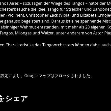
enos Aires – sozusagen der Wiege des Tangos – hatte der M
rchesterbesuche die Idee, Tango für Streicher und Bandoneo
en (Violinen), Christopher Zack (Viola) und Elizabeta Crnojevi
dee genauso begeistert sind. Daraus ist eine spannende Misc
iefsinniger Wehmut entstanden, mit mehr als 20 eigenen K
angos, Milongas und Walzer, unter anderem von Astor Piaz
chen Charakteristika des Tangoorchesters können dabei auc
 の設定により、Google マップはブロックされました。
をシェア