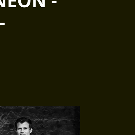
NEON -
-